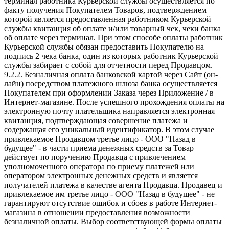
терминал работника Курьерской службы осуществляется по
факту получения Покупателем Товаров, подтверждением
которой является предоставленная работником Курьерской
службы квитанция об оплате и/или товарный чек, чеки банка
об оплате через терминал. При этом способе оплаты работник
Курьерской службы обязан предоставить Покупателю на
подпись 2 чека банка, один из которых работник Курьерской
службы забирает с собой для отчетности перед Продавцом.
9.2.2. Безналичная оплата банковской картой через Сайт (он-
лайн) посредством платежного шлюза банка осуществляется
Покупателем при оформлении Заказа через Приложение / в
Интернет-магазине. После успешного прохождения оплаты на
электронную почту плательщика направляется электронная
квитанция, подтверждающая совершение платежа и
содержащая его уникальный идентификатор. В этом случае
привлекаемое Продавцом третье лицо - ООО "Назад в
будущее" - в части приема денежных средств за Товар
действует по поручению Продавца с привлечением
уполномоченного оператора по приему платежей или
оператором электронных денежных средств и является
получателей платежа в качестве агента Продавца. Продавец и
привлекаемое им третье лицо - ООО "Назад в будущее" - не
гарантируют отсутствие ошибок и сбоев в работе Интернет-
магазина в отношении предоставления возможности
безналичной оплаты. Выбор соответствующей формы оплаты