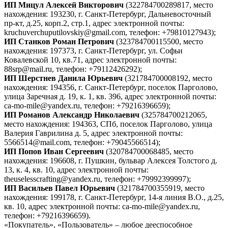
ИП Мицул Алексей Викторович
(322784700289817, место
нахождения: 193230, г. Санкт-Петербург, Дальневосточный
пр-кт, д.25, корп.2, стр.1, адрес электронной почты:
kruchuverchuputilovskiy@gmail.com, телефон: +79810127943);
ИП Станков Роман Петрович
(323784700115500, место
нахождения: 197373, г. Санкт-Петербург, ул. Софьи
Ковалевской 10, кв.71, адрес электронной почты:
88srp@mail.ru, телефон: +79112426292);
ИП Шерстнев Данила Юрьевич
(321784700008192, место
нахождения: 194356, г. Санкт-Петербург, поселок Парголово,
улица Заречная д. 19, к. 1, кв. 396, адрес электронной почты:
ca-mo-mile@yandex.ru, телефон: +79216396659);
ИП Романов Александр Николаевич
(325784700212065,
место нахождения: 194363, СПб, поселок Парголово, улица
Валерия Гаврилина д. 5, адрес электронной почты:
5566514@mail.com, телефон: +79045566514);
ИП Попов Иван Сергеевич
(320784700068485, место
нахождения: 196608, г. Пушкин, бульвар Алексея Толстого д.
13, к. 4, кв. 10, адрес электронной почты:
theuselesscrafting@yandex.ru, телефон: +79992399997);
ИП Васильев Павел Юрьевич
(321784700355919, место
нахождения: 199178, г. Санкт-Петербург, 14-я линия В.О., д.25,
кв. 10, адрес электронной почты: ca-mo-mile@yandex.ru,
телефон: +79216396659).
«Покупатель», «Пользователь» – любое дееспособное