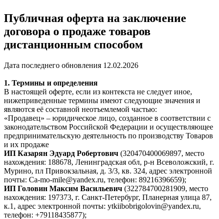
Публичная оферта на заключение
договора о продаже товаров
дистанционным способом
Дата последнего обновления 12.02.2026
1. Термины и определения
В настоящей оферте, если из контекста не следует иное,
нижеприведенные термины имеют следующие значения и
являются её составной неотъемлемой частью:
«Продавец» – юридическое лицо, созданное в соответствии с
законодательством Российской Федерации и осуществляющее
предпринимательскую деятельность по производству Товаров
и их продаже
ИП Казарян Эдуард Робертович
(320470400069897, место
нахождения: 188678, Ленинградская обл, р-н Всеволожский, г.
Мурино, пл Привокзальная, д. 3/3, кв. 324, адрес электронной
почты: Ca-mo-mile@yandex.ru, телефон: 89216396659);
ИП Головин Максим Васильевич
(322784700281909, место
нахождения: 197373, г. Санкт-Петербург, Планерная улица 87,
к.1, адрес электронной почты: ytkiibobrigolovin@yandex.ru,
телефон: +79118435877);