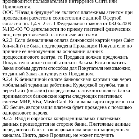
производится пользователем в интерфейсе Сайта или
Приложения.
ООО "Назад в будущее" не является платежным агентом при
проведении расчетов в соответствии с данной Офертой
согласно пп. 1,4 ч. 2 ст. 1 Федерального закона от 03.06.2009
№103-ФЗ "О деятельности по приему платежей физических
лиц, осуществляемой платежными агентами".
9.2.3. Если безналичная оплата банковской картой через Сайт
(он-лайн) не была подтверждена Продавцом Покупателю по
причине её неполучения на основании данных
процессингового центра, то Продавец должен предложить
Покупателю иные способы оплаты Заказа. Если оплатить
Заказ любым другим способом для Покупателя невозможно,
то данный Заказ аннулируется Продавцом.
9.2.4. К безналичной оплате банковскими картами как через
мобильный терминал работника Курьерской службы, так и
через Сайт (он-лайн) посредством платежного шлюза банка
принимаются банковские карты следующих платежных
систем: МИР, Visa, MasterCard. Если ваша карта подписана на
3D-Secure, авторизация платежа будет проведена с помощью
одноразового пароля.
9.2.5. Ввод и обработка конфиденциальных платежных
данных производится на стороне банка. Платежные данные
передаются в банк в зашифрованном виде по защищенным
каналам. Никто, даже Продавец, не может получить