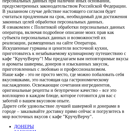
персональных данных при наличии иных оснований,
предусмотренных законодательством Российской Федерации.
В указанном случае действие настоящего согласия будет
считаться продленным на срок, необходимый для достижения
законных целей обработки персональных данных.
Я ознакомлен с Политикой обработки персональных данных
оператора, включая подробное описание моих прав как
субъекта персональных данных и возможностей их
реализации, размещенных на сайте Оператора.
Искушенные гурманы и ценители восточной кухни,
приготовьтесь к незабываемому кулинарному путешествию с
кафе "КручуВерчу"! Мы предлагаем вам неповторимые вкусы
и ароматы шавермы, донеров и изысканных закусок,
приготовленных с любовью и профессионализмом.
Наше кафе - это не просто место, где можно побаловать себя
вкусняшками, это настоящая ода гастрономическому
наслаждению. Освежающие сочетания ингредиентов,
оригинальные рецепты и безупречное качество – все это
воплощено в каждом блюде, которое готовится для вас с
заботой о вашем вкусовом опыте.
Дарите себе удовольствие лучшей шавермой и донерами в
городе – заказывайте доставку прямо сейчас и погрузитесь в
мир восточных вкусов с кафе "КручуВерчу".
ДОНЕРЫ