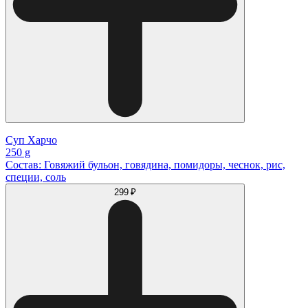
Суп Харчо
250 g
Состав: Говяжий бульон, говядина, помидоры, чеснок, рис,
специи, соль
299 ₽