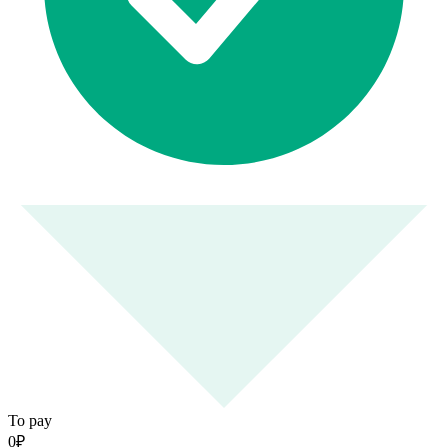
To pay
0
₽