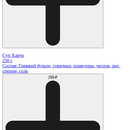
Суп Харчо
250 г
Состав: Говяжий бульон, говядина, помидоры, чеснок, рис,
специи, соль
299 ₽